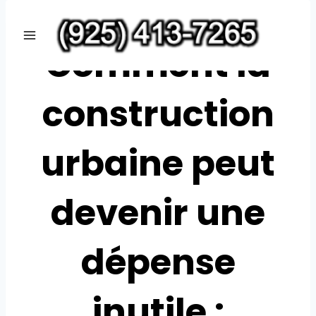
Skip
UNCATEGORIZED
to
Comment la
content
construction
urbaine peut
devenir une
dépense
inutile :