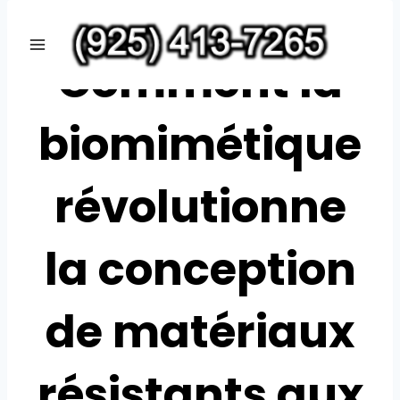
Skip
UNCATEGORIZED
to
Comment la
content
biomimétique
révolutionne
la conception
de matériaux
résistants aux