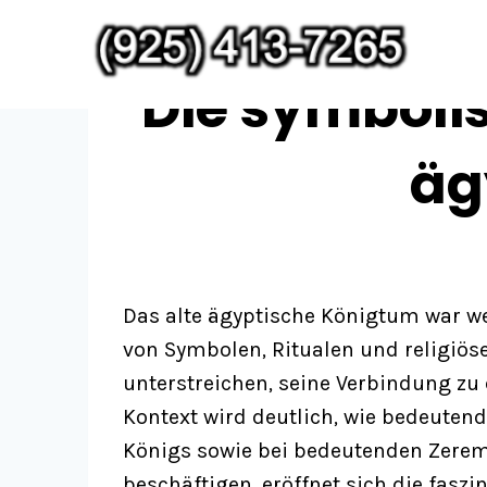
Skip
to
content
Die symbolis
äg
Das alte ägyptische Königtum war wei
von Symbolen, Ritualen und religiöse
unterstreichen, seine Verbindung zu 
Kontext wird deutlich, wie bedeuten
Königs sowie bei bedeutenden Zeremo
beschäftigen, eröffnet sich die faszi