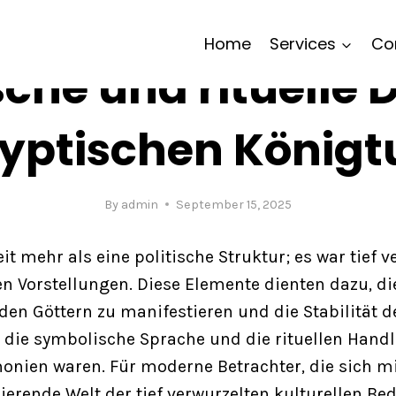
UNCATEGORIZED
Home
Services
Co
che und rituelle
yptischen König
By
admin
September 15, 2025
t mehr als eine politische Struktur; es war tief
n Vorstellungen. Diese Elemente dienten dazu, di
den Göttern zu manifestieren und die Stabilität d
d die symbolische Sprache und die rituellen Hand
nien waren. Für moderne Betrachter, die sich mi
nierende Welt der tief verwurzelten kulturellen Be