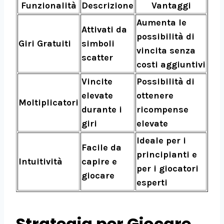
Funzionalità
Descrizione
Vantaggi
Aumenta le
Attivati da
possibilità di
Giri Gratuiti
simboli
vincita senza
scatter
costi aggiuntivi
Vincite
Possibilità di
elevate
ottenere
Moltiplicatori
durante i
ricompense
giri
elevate
Ideale per i
Facile da
principianti e
Intuitività
capire e
per i giocatori
giocare
esperti
Strategia per Giocare