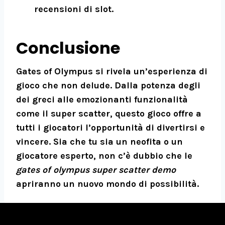
recensioni di slot.
Conclusione
Gates of Olympus si rivela un’esperienza di
gioco che non delude. Dalla potenza degli
dei greci alle emozionanti funzionalità
come il
super scatter
, questo gioco offre a
tutti i giocatori l’opportunità di divertirsi e
vincere. Sia che tu sia un neofita o un
giocatore esperto, non c’è dubbio che le
gates of olympus super scatter demo
apriranno un nuovo mondo di possibilità.