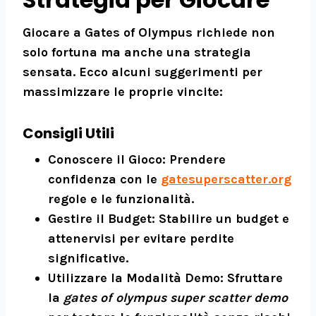
Giocare a Gates of Olympus richiede non
solo fortuna ma anche una strategia
sensata. Ecco alcuni suggerimenti per
massimizzare le proprie vincite:
Consigli Utili
Conoscere il Gioco:
Prendere
confidenza con le
gatesuperscatter.org
regole e le funzionalità.
Gestire il Budget:
Stabilire un budget e
attenervisi per evitare perdite
significative.
Utilizzare la Modalità Demo:
Sfruttare
la
gates of olympus super scatter demo