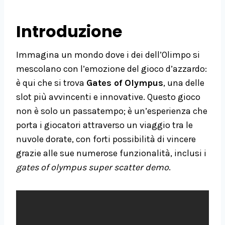
Introduzione
Immagina un mondo dove i dei dell’Olimpo si
mescolano con l’emozione del gioco d’azzardo:
è qui che si trova
Gates of Olympus
, una delle
slot più avvincenti e innovative. Questo gioco
non è solo un passatempo; è un’esperienza che
porta i giocatori attraverso un viaggio tra le
nuvole dorate, con forti possibilità di vincere
grazie alle sue numerose funzionalità, inclusi i
gates of olympus super scatter demo
.