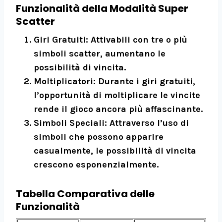
Funzionalità della Modalità Super
Scatter
Giri Gratuiti:
Attivabili con tre o più
simboli scatter, aumentano le
possibilità di vincita.
Moltiplicatori:
Durante i giri gratuiti,
l’opportunità di moltiplicare le vincite
rende il gioco ancora più affascinante.
Simboli Speciali:
Attraverso l’uso di
simboli che possono apparire
casualmente, le possibilità di vincita
crescono esponenzialmente.
Tabella Comparativa delle
Funzionalità