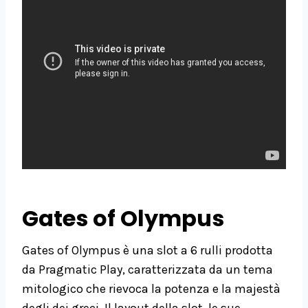
Gates of Olympus
Gates of Olympus è una slot a 6 rulli prodotta
da Pragmatic Play, caratterizzata da un tema
mitologico che rievoca la potenza e la majestà
degli dei greci. Il layout della slot, le sue