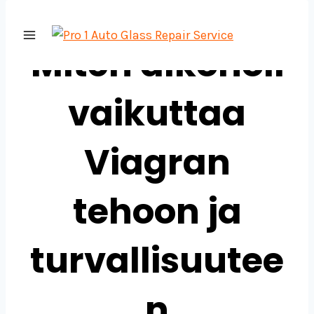
Skip
PABLIC
to
Miten alkoholi
content
vaikuttaa
Viagran
tehoon ja
turvallisuutee
n