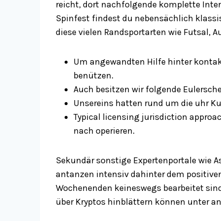
reicht, dort nachfolgende komplette Int
Spinfest findest du nebensächlich klassi
diese vielen Randsportarten wie Futsal, A
Um angewandten Hilfe hinter kontak
benützen.
Auch besitzen wir folgende Eulersche
Unsereins hatten rund um die uhr K
Typical licensing jurisdiction appro
nach operieren.
Sekundär sonstige Expertenportale wie 
antanzen intensiv dahinter dem positiven 
Wochenenden keineswegs bearbeitet sind, h
über Kryptos hinblättern können unter 