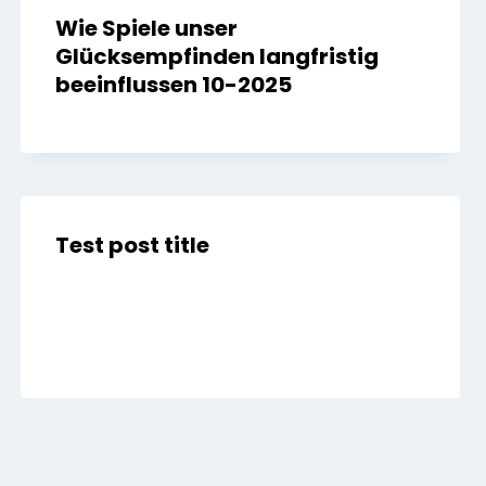
Wie Spiele unser
Glücksempfinden langfristig
beeinflussen 10-2025
Test post title