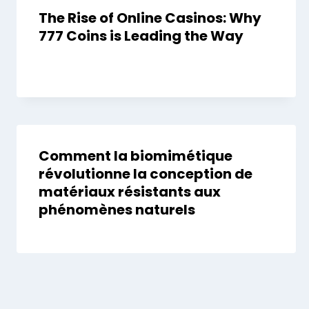
The Rise of Online Casinos: Why
777 Coins is Leading the Way
Comment la biomimétique
révolutionne la conception de
matériaux résistants aux
phénomènes naturels