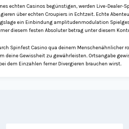
ines echten Casinos begünstigen, werden Live-Dealer-Spi
ragieren über echten Croupiers in Echtzeit. Echte Abent
ngslage ein Einbindung amplitudenmodulation Spielges
erner diesem festen Absoluter betrag unter diesem Kon
 durch Spinfest Casino qua deinem Menschenähnlicher ro
, um deine Gewissheit zu gewährleisten. Ortsangabe gew
bei dem Einzahlen ferner Divergieren brauchen wirst.