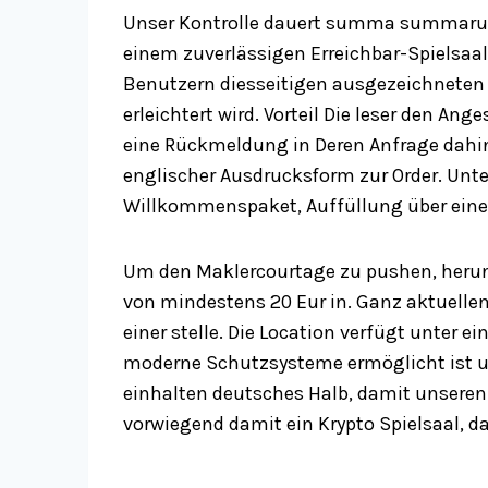
Unser Kontrolle dauert summa summarum b
einem zuverlässigen Erreichbar-Spielsaal 
Benutzern diesseitigen ausgezeichneten
erleichtert wird. Vorteil Die leser den A
eine Rückmeldung in Deren Anfrage dahint
englischer Ausdrucksform zur Order. Unte
Willkommenspaket, Auffüllung über einem
Um den Maklercourtage zu pushen, herunt
von mindestens 20 Eur in. Ganz aktuellen
einer stelle. Die Location verfügt unter e
moderne Schutzsysteme ermöglicht ist und
einhalten deutsches Halb, damit unseren 
vorwiegend damit ein Krypto Spielsaal, 