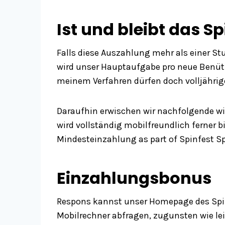
Ist und bleibt das S
Falls diese Auszahlung mehr als einer St
wird unser Hauptaufgabe pro neue Benütz
meinem Verfahren dürfen doch volljährig
Daraufhin erwischen wir nachfolgende wic
wird vollständig mobilfreundlich ferner 
Mindesteinzahlung as part of Spinfest Sp
Einzahlungsbonus
Respons kannst unser Homepage des Spinf
Mobilrechner abfragen, zugunsten wie lei