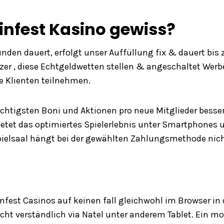
pinfest Kasino gewiss?
unden dauert, erfolgt unser Auffüllung fix & dauert bis
er , diese Echtgeldwetten stellen & angeschaltet Wer
e Klienten teilnehmen.
htigsten Boni und Aktionen pro neue Mitglieder besser
bietet das optimiertes Spielerlebnis unter Smartphones
ielsaal hängt bei der gewählten Zahlungsmethode nicht f
est Casinos auf keinen fall gleichwohl im Browser in
cht verständlich via Natel unter anderem Tablet. Ein m