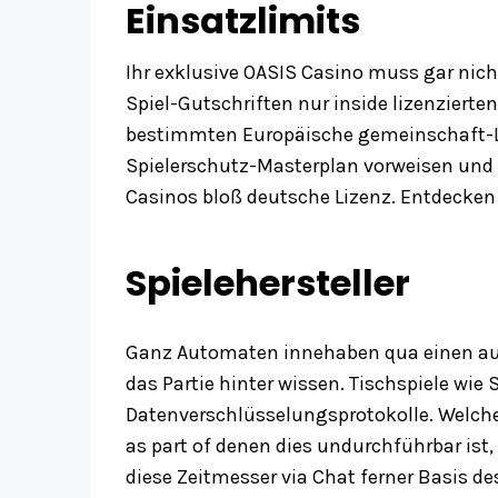
Einsatzlimits
Ihr exklusive OASIS Casino muss gar nic
Spiel-Gutschriften nur inside lizenzierte
bestimmten Europäische gemeinschaft-Länd
Spielerschutz-Masterplan vorweisen und 
Casinos bloß deutsche Lizenz. Entdecken
Spielehersteller
Ganz Automaten innehaben qua einen ausf
das Partie hinter wissen. Tischspiele wie
Datenverschlüsselungsprotokolle. Welche
as part of denen dies undurchführbar ist
diese Zeitmesser via Chat ferner Basis de