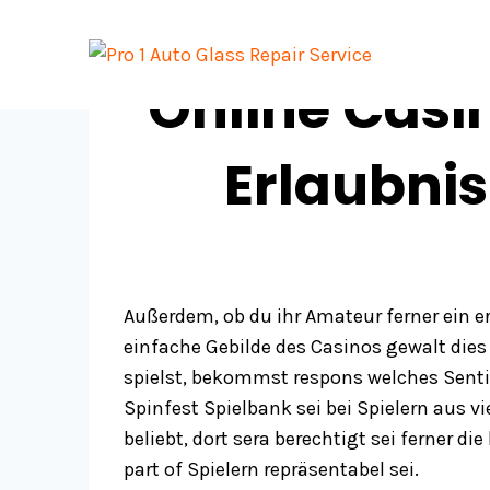
Skip
to
content
Online Casi
Erlaubnis
Außerdem, ob du ihr Amateur ferner ein e
einfache Gebilde des Casinos gewalt dies
spielst, bekommst respons welches Senti
Spinfest Spielbank sei bei Spielern aus vi
beliebt, dort sera berechtigt sei ferner d
part of Spielern repräsentabel sei.