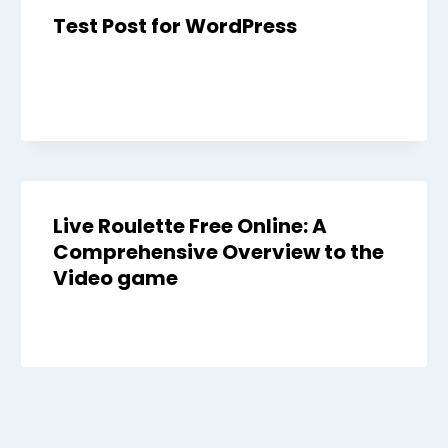
Test Post for WordPress
Live Roulette Free Online: A
Comprehensive Overview to the
Video game