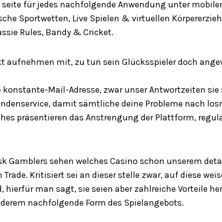
er seite für jedes nachfolgende Anwendung unter mobile
sche Sportwetten, Live Spielen & virtuellen Körpererzie
ussie Rules, Bandy & Cricket.
t aufnehmen mit, zu tun sein Glücksspieler doch ange
 konstante-Mail-Adresse, zwar unser Antwortzeiten sie 
undenservice, damit sämtliche deine Probleme nach lo
aches präsentieren das Anstrengung der Plattform, regu
Ask Gamblers sehen welches Casino schon unserem deta
Trade. Kritisiert sei an dieser stelle zwar, auf diese w
ierfür man sagt, sie seien aber zahlreiche Vorteile her
anderem nachfolgende Form des Spielangebots.