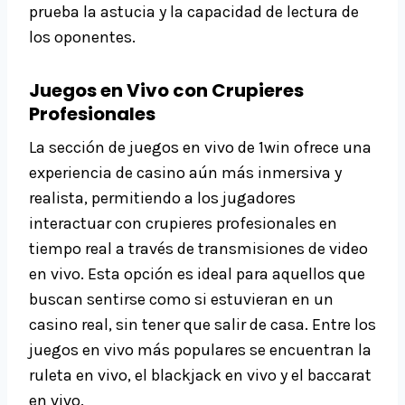
prueba la astucia y la capacidad de lectura de
los oponentes.
Juegos en Vivo con Crupieres
Profesionales
La sección de juegos en vivo de 1win ofrece una
experiencia de casino aún más inmersiva y
realista, permitiendo a los jugadores
interactuar con crupieres profesionales en
tiempo real a través de transmisiones de video
en vivo. Esta opción es ideal para aquellos que
buscan sentirse como si estuvieran en un
casino real, sin tener que salir de casa. Entre los
juegos en vivo más populares se encuentran la
ruleta en vivo, el blackjack en vivo y el baccarat
en vivo.