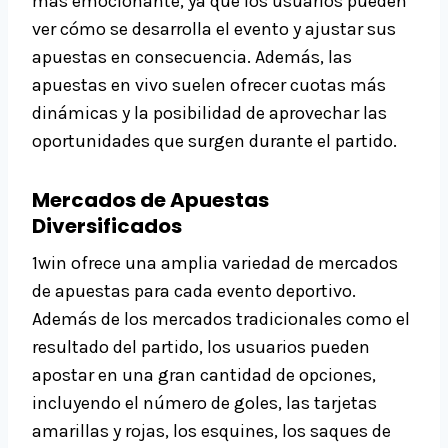
más emocionante, ya que los usuarios pueden
ver cómo se desarrolla el evento y ajustar sus
apuestas en consecuencia. Además, las
apuestas en vivo suelen ofrecer cuotas más
dinámicas y la posibilidad de aprovechar las
oportunidades que surgen durante el partido.
Mercados de Apuestas
Diversificados
1win ofrece una amplia variedad de mercados
de apuestas para cada evento deportivo.
Además de los mercados tradicionales como el
resultado del partido, los usuarios pueden
apostar en una gran cantidad de opciones,
incluyendo el número de goles, las tarjetas
amarillas y rojas, los esquines, los saques de