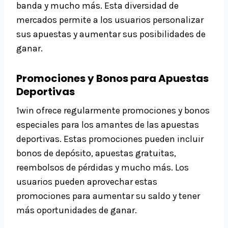
banda y mucho más. Esta diversidad de
mercados permite a los usuarios personalizar
sus apuestas y aumentar sus posibilidades de
ganar.
Promociones y Bonos para Apuestas
Deportivas
1win ofrece regularmente promociones y bonos
especiales para los amantes de las apuestas
deportivas. Estas promociones pueden incluir
bonos de depósito, apuestas gratuitas,
reembolsos de pérdidas y mucho más. Los
usuarios pueden aprovechar estas
promociones para aumentar su saldo y tener
más oportunidades de ganar.