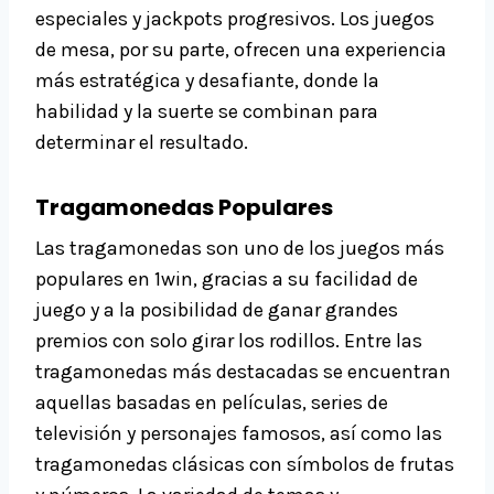
especiales y jackpots progresivos. Los juegos
de mesa, por su parte, ofrecen una experiencia
más estratégica y desafiante, donde la
habilidad y la suerte se combinan para
determinar el resultado.
Tragamonedas Populares
Las tragamonedas son uno de los juegos más
populares en 1win, gracias a su facilidad de
juego y a la posibilidad de ganar grandes
premios con solo girar los rodillos. Entre las
tragamonedas más destacadas se encuentran
aquellas basadas en películas, series de
televisión y personajes famosos, así como las
tragamonedas clásicas con símbolos de frutas