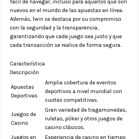
fácil de navegar, incluso para aquellos que son
nuevos en el mundo de las apuestas en línea.
Además, 1win se destaca por su compromiso
con la seguridad y la transparencia,
garantizando que cada juego sea justo y que
cada transacción se realice de forma segura.
Característica
Descripción
Amplia cobertura de eventos
Apuestas
deportivos a nivel mundial con
Deportivas
cuotas competitivas.
Gran variedad de tragamonedas,
Juegos de
ruletas, póker y otros juegos de
Casino
casino clásicos.
Juegos en
Experiencia de casino en tiempo