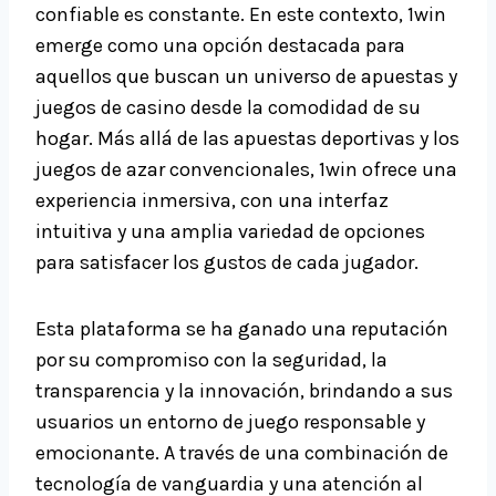
confiable es constante. En este contexto, 1win
emerge como una opción destacada para
aquellos que buscan un universo de apuestas y
juegos de casino desde la comodidad de su
hogar. Más allá de las apuestas deportivas y los
juegos de azar convencionales, 1win ofrece una
experiencia inmersiva, con una interfaz
intuitiva y una amplia variedad de opciones
para satisfacer los gustos de cada jugador.
Esta plataforma se ha ganado una reputación
por su compromiso con la seguridad, la
transparencia y la innovación, brindando a sus
usuarios un entorno de juego responsable y
emocionante. A través de una combinación de
tecnología de vanguardia y una atención al