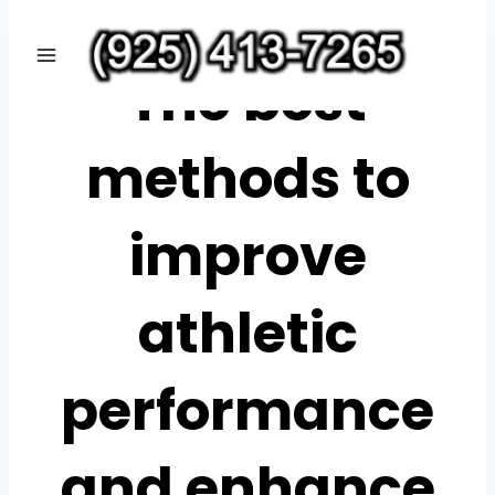
Skip
PUBLIC
to
The best
content
methods to
improve
athletic
performance
and enhance