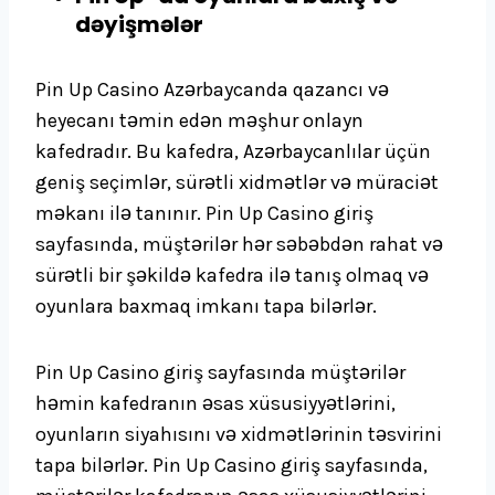
dəyişmələr
Pin Up Casino Azərbaycanda qazancı və
heyecanı təmin edən məşhur onlayn
kafedradır. Bu kafedra, Azərbaycanlılar üçün
geniş seçimlər, sürətli xidmətlər və müraciət
məkanı ilə tanınır. Pin Up Casino giriş
sayfasında, müştərilər hər səbəbdən rahat və
sürətli bir şəkildə kafedra ilə tanış olmaq və
oyunlara baxmaq imkanı tapa bilərlər.
Pin Up Casino giriş sayfasında müştərilər
həmin kafedranın əsas xüsusiyyətlərini,
oyunların siyahısını və xidmətlərinin təsvirini
tapa bilərlər. Pin Up Casino giriş sayfasında,