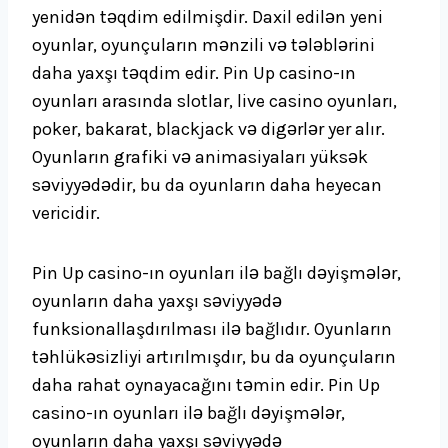
yenidən təqdim edilmişdir. Daxil edilən yeni
oyunlar, oyunçuların mənzili və tələblərini
daha yaxşı təqdim edir. Pin Up casino-ın
oyunları arasında slotlar, live casino oyunları,
poker, bakarat, blackjack və digərlər yer alır.
Oyunların grafiki və animasiyaları yüksək
səviyyədədir, bu da oyunların daha heyecan
vericidir.
Pin Up casino-ın oyunları ilə bağlı dəyişmələr,
oyunların daha yaxşı səviyyədə
funksionallaşdırılması ilə bağlıdır. Oyunların
təhlükəsizliyi artırılmışdır, bu da oyunçuların
daha rahat oynayacağını təmin edir. Pin Up
casino-ın oyunları ilə bağlı dəyişmələr,
oyunların daha yaxşı səviyyədə