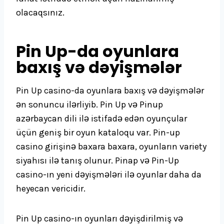
olacaqsınız.
Pin Up-da oyunlara
baxış və dəyişmələr
Pin Up casino-da oyunlara baxış və dəyişmələr
ən sonuncu ilərliyib. Pin Up və Pinup
azərbaycan dili ilə istifadə edən oyunçular
üçün geniş bir oyun kataloqu var. Pin-up
casino girişinə baxara baxara, oyunların variety
siyahısı ilə tanış olunur. Pinap və Pin-Up
casino-ın yeni dəyişmələri ilə oyunlar daha da
heyecan vericidir.
Pin Up casino-ın oyunları dəyişdirilmiş və