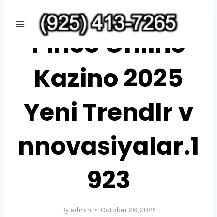
Skip
NEWS
to
Pinco Online
content
Kazino 2025
Yeni Trendlr v
nnovasiyalar.1
923
By
admin
October 28, 2025