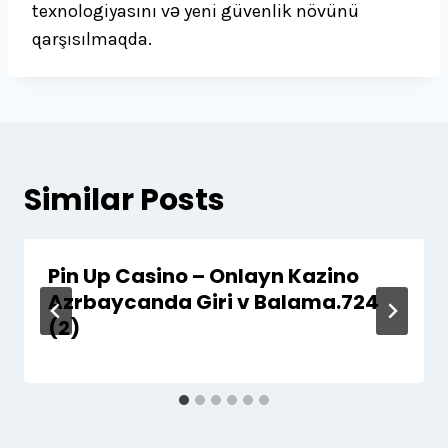
texnologiyasını və yeni güvenlik növünü
qarşısılmaqda.
Similar Posts
Pin Up Casino – Onlayn Kazino
Azrbaycanda Giri v Balama.724
(2)