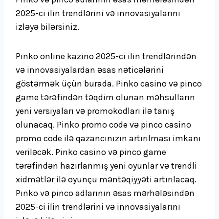
2025-ci ilin trendlərini və innovasiyalarını
izləyə bilərsiniz.
Pinko online kazino 2025-ci ilin trendlərindən
və innovasiyalardan əsas nəticələrini
göstərmək üçün burada. Pinko casino və pinco
game tərəfindən təqdim olunan məhsulların
yeni versiyaları və promokodları ilə tanış
olunacaq. Pinko promo code və pinco casino
promo code ilə qazancınızın artırılması imkanı
veriləcək. Pinko casino və pinco game
tərəfindən hazırlanmış yeni oyunlar və trendli
xidmətlər ilə oyunçu məntəqiyyəti artırılacaq.
Pinko və pinco adlarının əsas mərhələsindən
2025-ci ilin trendlərini və innovasiyalarını