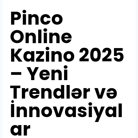
Pinco
Online
Kazino 2025
– Yeni
Trendlər və
İnnovasiyal
ar