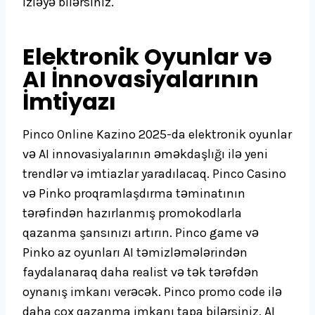
izləyə bilərsiniz.
Elektronik Oyunlar və
AI İnnovasiyalarının
İmtiyazı
Pinco Online Kazino 2025-da elektronik oyunlar
və AI innovasiyalarının əməkdaşlığı ilə yeni
trendlər və imtiazlar yaradılacaq. Pinco Casino
və Pinko proqramlaşdırma təminatının
tərəfindən hazırlanmış promokodlarla
qazanma şansınızı artırın. Pinco game və
Pinko az oyunları AI təmizləmələrindən
faydalanaraq daha realist və tək tərəfdən
oynanış imkanı verəcək. Pinco promo code ilə
daha çox qazanma imkanı tapa bilərsiniz. AI