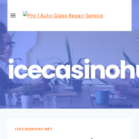
Skip
to
content
icecasinoh
ICECASINOHU.NET